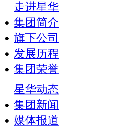
走进星华
集团简介
旗下公司
发展历程
集团荣誉
星华动态
集团新闻
媒体报道