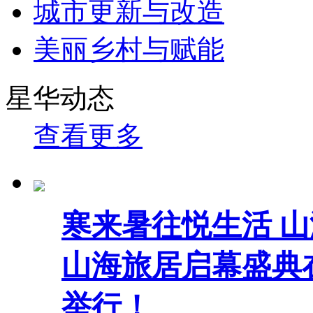
城市更新与改造
美丽乡村与赋能
星华动态
查看更多
寒来暑往悦生活 山
山海旅居启幕盛典
举行！