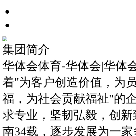
集团简介
华体会体育-华体会|华体会
着"为客户创造价值，为
福，为社会贡献福祉"的
求专业，坚韧弘毅，创新
南34载，逐步发展为一