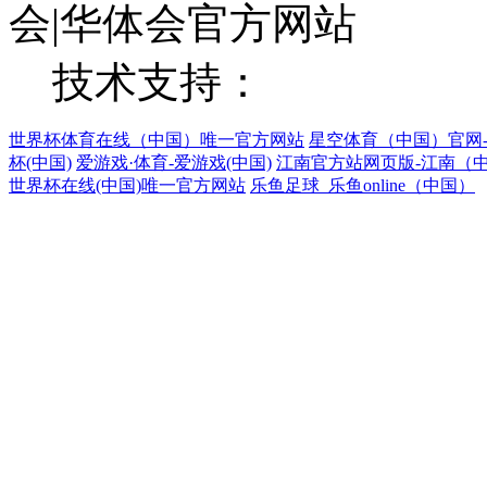
会|华体会官方网站
技术支持：
世界杯体育在线（中国）唯一官方网站
星空体育（中国）官网-xing 
杯(中国)
爱游戏·体育-爱游戏(中国)
江南官方站网页版-江南（
世界杯在线(中国)唯一官方网站
乐鱼足球_乐鱼online（中国）