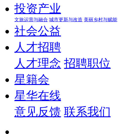
投资产业
文旅运营与融合
城市更新与改造
美丽乡村与赋能
社会公益
人才招聘
人才理念
招聘职位
星籍会
星华在线
意见反馈
联系我们