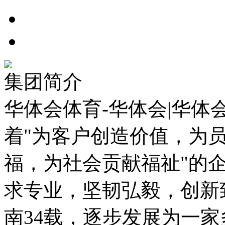
集团简介
华体会体育-华体会|华体会
着"为客户创造价值，为
福，为社会贡献福祉"的
求专业，坚韧弘毅，创新
南34载，逐步发展为一