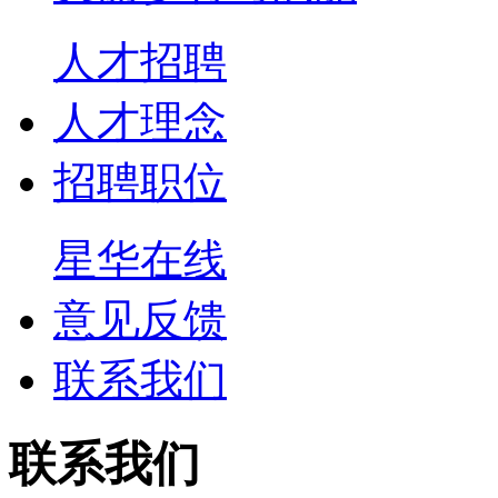
人才招聘
人才理念
招聘职位
星华在线
意见反馈
联系我们
联系我们