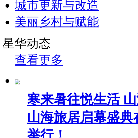
城市更新与改造
美丽乡村与赋能
星华动态
查看更多
寒来暑往悦生活 山
山海旅居启幕盛典
举行！