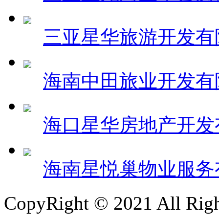
三亚星华旅游开发有
海南中田旅业开发有
海口星华房地产开发
海南星悦巢物业服务
CopyRight © 2021 All