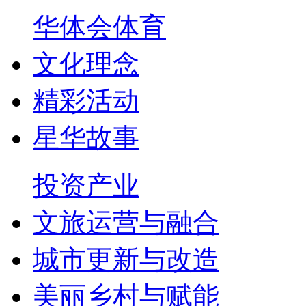
华体会体育
文化理念
精彩活动
星华故事
投资产业
文旅运营与融合
城市更新与改造
美丽乡村与赋能