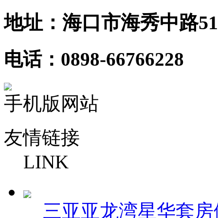
地址：海口市海秀中路51
电话：0898-66766228
手机版网站
友情链接
LINK
三亚亚龙湾星华套房