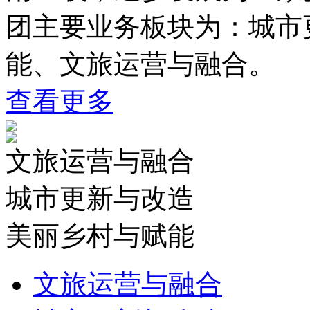
团主要业务板块为：城市
能、文旅运营与融合。
查看更多
文旅运营与融合
城市更新与改造
美丽乡村与赋能
文旅运营与融合