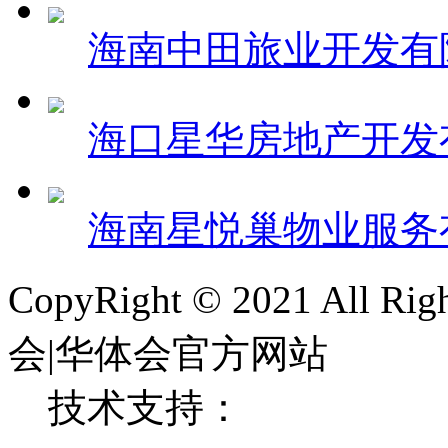
海南中田旅业开发有
海口星华房地产开发
海南星悦巢物业服务
CopyRight © 2021 All
会|华体会官方网站
技术支持：