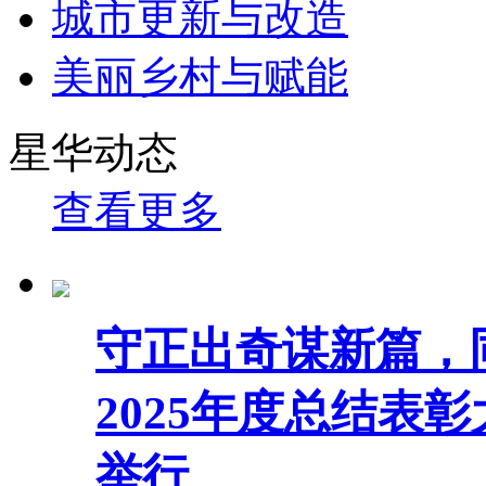
城市更新与改造
美丽乡村与赋能
星华动态
查看更多
守正出奇谋新篇，同
2025年度总结表彰
举行