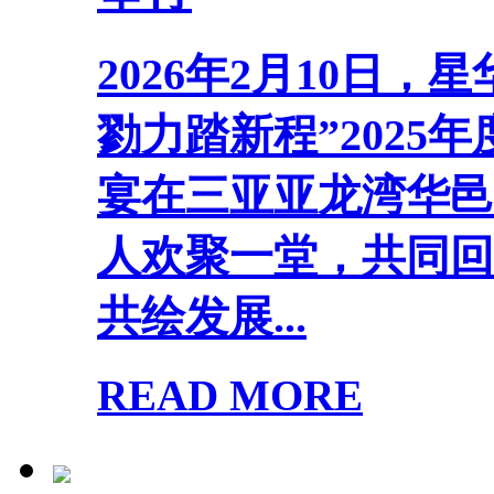
2026年2月10日
勠力踏新程”2025
宴在三亚亚龙湾华邑
人欢聚一堂，共同回
共绘发展...
READ MORE