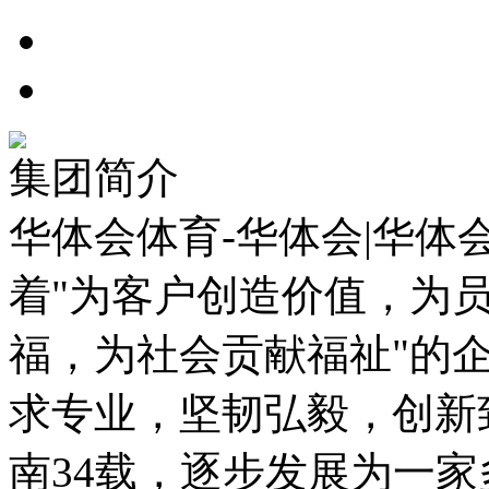
集团简介
华体会体育-华体会|华体会
着"为客户创造价值，为
福，为社会贡献福祉"的
求专业，坚韧弘毅，创新
南34载，逐步发展为一