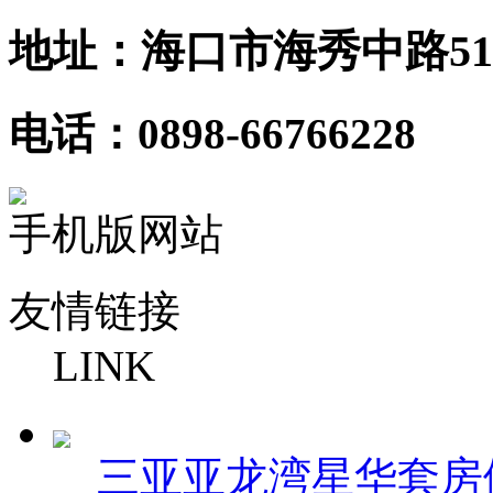
地址：海口市海秀中路51
电话：0898-66766228
手机版网站
友情链接
LINK
三亚亚龙湾星华套房