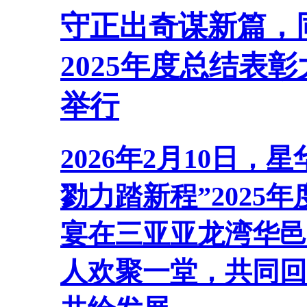
守正出奇谋新篇，同
2025年度总结表彰
举行
2026年2月10日
勠力踏新程”2025
宴在三亚亚龙湾华邑
人欢聚一堂，共同回