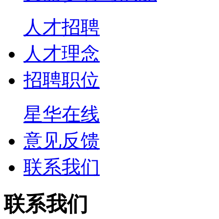
人才招聘
人才理念
招聘职位
星华在线
意见反馈
联系我们
联系我们