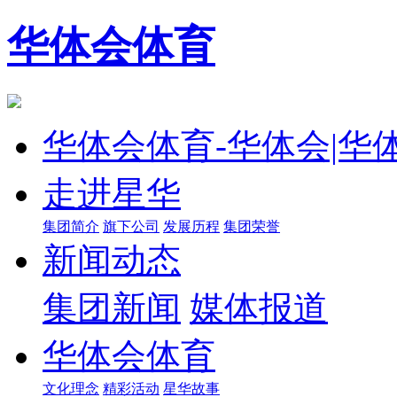
华体会体育
华体会体育-华体会|华
走进星华
集团简介
旗下公司
发展历程
集团荣誉
新闻动态
集团新闻
媒体报道
华体会体育
文化理念
精彩活动
星华故事