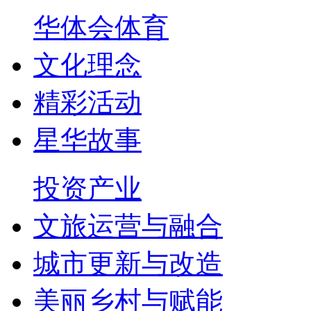
华体会体育
文化理念
精彩活动
星华故事
投资产业
文旅运营与融合
城市更新与改造
美丽乡村与赋能