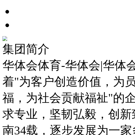
集团简介
华体会体育-华体会|华体会
着"为客户创造价值，为
福，为社会贡献福祉"的
求专业，坚韧弘毅，创新
南34载，逐步发展为一