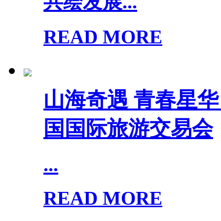
共绘发展...
READ MORE
山海奇遇 青春星华 |
国国际旅游交易会
...
READ MORE