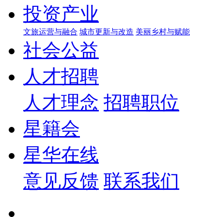
投资产业
文旅运营与融合
城市更新与改造
美丽乡村与赋能
社会公益
人才招聘
人才理念
招聘职位
星籍会
星华在线
意见反馈
联系我们